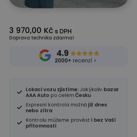
3 970,00 Kč
s DPH
Doprava technika zdarma!
4.9





2000+
recenzí >
Lokaci vozu zjistíme
: Jakýkoliv
bazar
AAA Auto
po celém
Česku
Expresní kontrola možná
již dnes
nebo zítra
Kontrolu můžeme provést
i
bez Vaší
přítomnosti