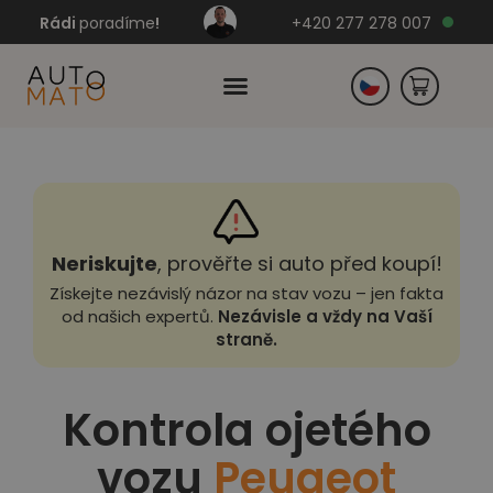
Rádi
poradíme
!
+420 277 278 007
Slovensko
Německo
Neriskujte
, prověřte si auto před koupí!
Získejte nezávislý názor na stav vozu – jen fakta
od našich expertů.
Nezávisle a vždy na Vaší
straně.
Kontrola ojetého
vozu
Peugeot