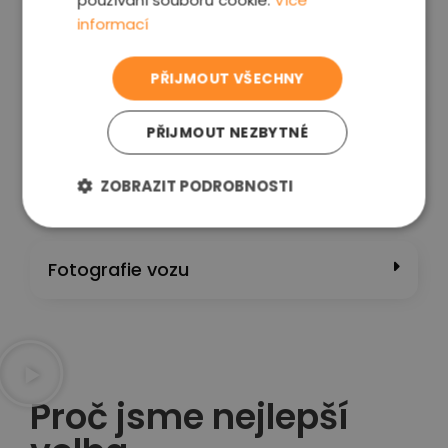
používání souborů cookie.
Více
informací
Kontrola stavu kapalin a nádrží​
PŘIJMOUT VŠECHNY
Kontrolní projížďka
PŘIJMOUT NEZBYTNÉ
ZOBRAZIT PODROBNOSTI
PC diagnostika
Fotografie vozu
Proč jsme nejlepší