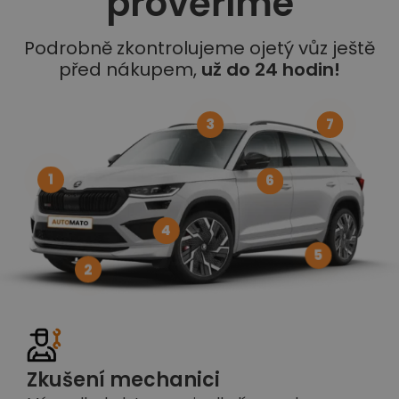
prověříme
Podrobně zkontrolujeme ojetý vůz ještě
před nákupem,
už do 24 hodin!
3
7
1
6
4
5
2
Zkušení mechanici