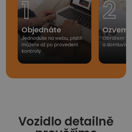
1
2
Objednáte
Ozveme
Jednoduše na webu, platit
Obratem Vá
můžete až po provedení
a domluvíme 
kontroly​
Vozidlo detailně