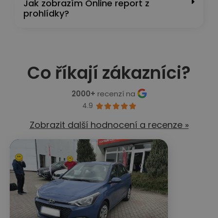
Jak zobrazím Online report z
prohlídky?
Co říkají zákazníci?
2000+
recenzí na
4.9





Zobrazit další hodnocení a recenze »