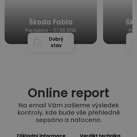
Škoda Fabia
Šk
Pardubice -
07.08.2026
Pra
Dobrý
stav
Online report
Na email Vám zašleme výsledek
kontroly, kde bude vše přehledně
sepsáno a nafoceno.
Základní informace
Verdikt technika