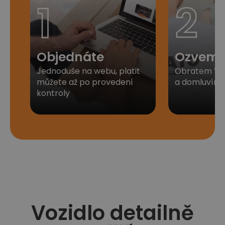
1
2
Objednáte
Ozveme
Jednoduše na webu, platit
Obratem Vá
můžete až po provedení
a domluvíme 
kontroly​
Vozidlo detailně