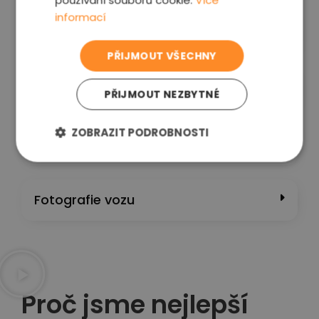
používání souborů cookie.
Více
informací
Kontrola stavu kapalin a nádrží​
PŘIJMOUT VŠECHNY
Kontrolní projížďka
PŘIJMOUT NEZBYTNÉ
ZOBRAZIT PODROBNOSTI
PC diagnostika
Fotografie vozu
Proč jsme nejlepší