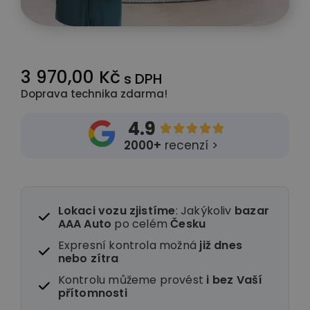
3 970,00 Kč
s DPH
Doprava technika zdarma!
4.9





2000+
recenzí >
Lokaci vozu zjistíme
: Jakýkoliv
bazar
AAA Auto
po celém
Česku
Expresní kontrola možná
již dnes
nebo zítra
Kontrolu můžeme provést
i
bez Vaší
přítomnosti