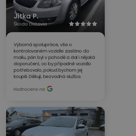
Jitka P.
Škoda Octavia





Výborná spolupráce, vše o
kontrolovaném vozidle zasláno do
mailu, pán byl v pohodě a dal i nějaká
doporučení, co by případně vozidlo
potřebovalo, pokud bychom jej
koupili. Děkuji, bezvadná služba.
Hodnoceno na