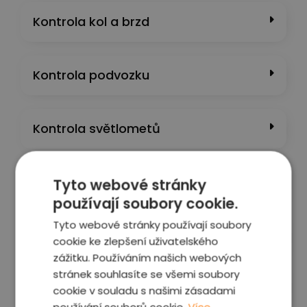
Kontrola kol a brzd
Kontrola podvozku
Kontrola světlometů
Kontrola laku a karoserie
Tyto webové stránky
používají soubory cookie.
Tyto webové stránky používají soubory
Kontrola interiéru a výbavy
cookie ke zlepšení uživatelského
zážitku. Používáním našich webových
stránek souhlasíte se všemi soubory
Kontrola motoru a převodovky
cookie v souladu s našimi zásadami