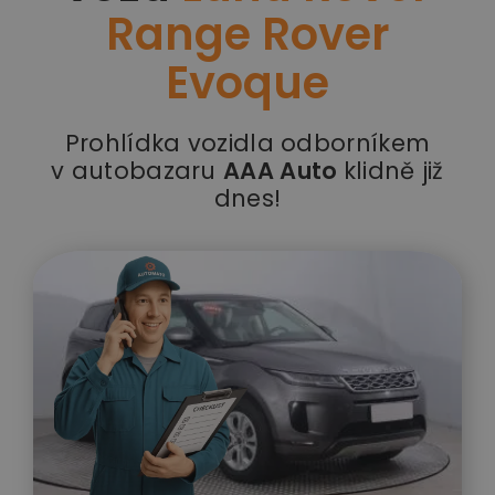
Range Rover
Evoque
Prohlídka vozidla odborníkem
v autobazaru
AAA Auto
klidně již
dnes!