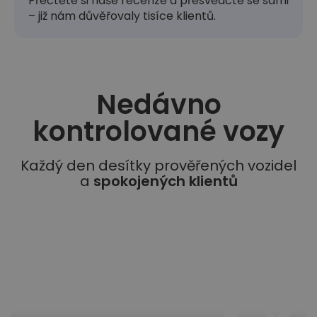
Přečtěte si naše recenze a přesvědčte se sami
– již nám důvěřovaly tisíce klientů.
Nedávno
kontrolované vozy​
Každý den desítky prověřených vozidel
a
spokojených klientů