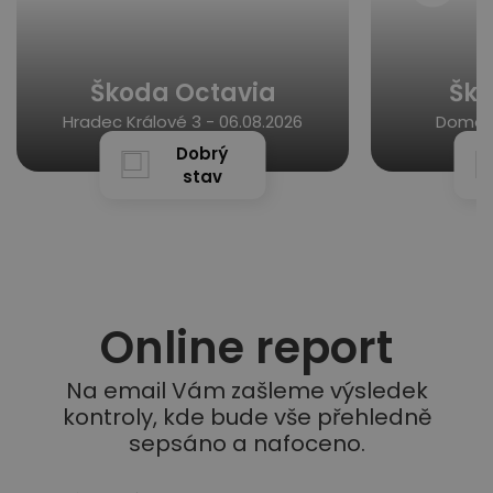
Škoda Octavia
Ško
Hradec Králové 3 -
06.08.2026
Domous
Dobrý
stav
Online report
Na email Vám zašleme výsledek
kontroly, kde bude vše přehledně
sepsáno a nafoceno.