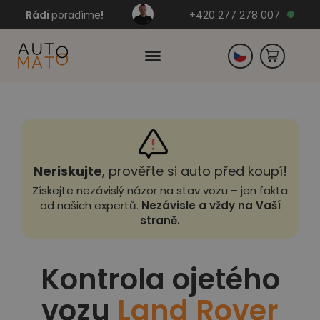
Rádi
poradíme
!
+420 277 278 007
Slovensko
Německo
Neriskujte
, prověřte si auto před koupí!
Získejte nezávislý názor na stav vozu – jen fakta
od našich expertů.
Nezávisle a vždy na Vaší
straně.
Kontrola ojetého
vozu
Land Rover