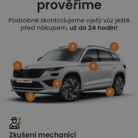
prověříme
Podrobně zkontrolujeme ojetý vůz ještě
před nákupem,
už do 24 hodin!
3
7
1
6
4
5
2
Zkušení mechanici