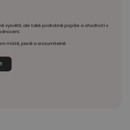
ě vysvětlí, ale také podrobně popíše a ohodnotí v
odnocení.
m místě, jasně a srozumitelně.
t