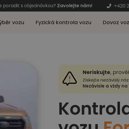
e poradit s objednávkou?
Zavolejte nám!
+420 2
ýběr vozu
Fyzická kontrola vozu
Dovoz vo
Neriskujte
, prově
Získejte nezávislý ná
Nezávisle a vždy na 
Kontrol
vozu
Fo