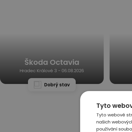
Škoda Octavia
Hradec Králové 3 -
06.08.2026
Dobrý stav
Tyto webov
Tyto webové str
našich webových
používání soubo