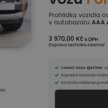
Prohlídka vozidla 
v autobazaru
AAA 
3 970,00 Kč
s DPH
Doprava technika zdarma!
Lokaci vozu zjistíme
: J
Expresní kontrola mož
Kontrolu můžeme prov
vu