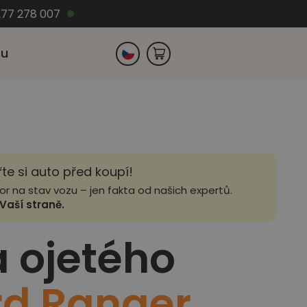
77 278 007
zu
Slovensko
Německo
řte si auto před koupí!
zor na stav vozu – jen fakta od našich expertů.
Vaší straně.
a ojetého
rd Ranger