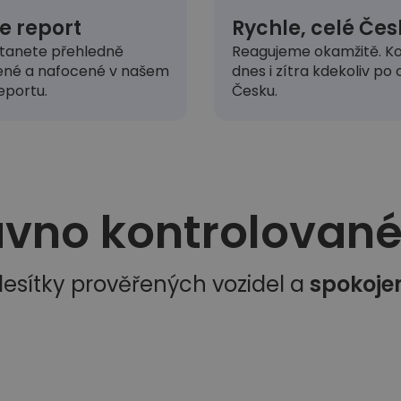
e report
Rychle, celé Čes
tanete přehledně
Reagujeme okamžitě. Ko
ené a nafocené v našem
dnes i zítra kdekoliv po
eportu.
Česku.
vno kontrolované 
esítky prověřených vozidel a
spokoje