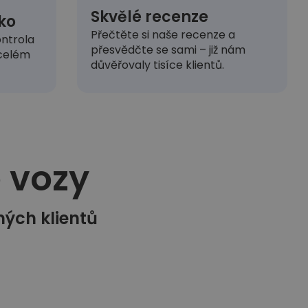
Skvělé recenze
ko
Přečtěte si naše recenze a
ntrola
přesvědčte se sami – již nám
 celém
důvěřovaly tisíce klientů.
vozy​
ných klientů