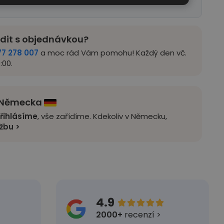
adit s objednávkou?
77 278 007
a moc rád Vám pomohu! Každý den vč.
:00.
z Německa
řihlásíme
, vše zařídíme. Kdekoliv v Německu,
užbu >
4.9





2000+
recenzí >