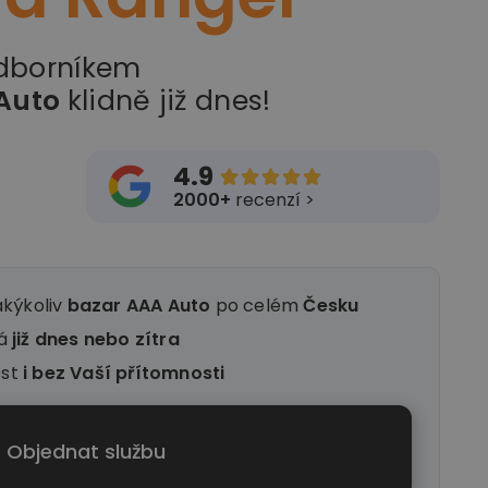
odborníkem
Auto
klidně již dnes!
4.9





2000+
recenzí >
akýkoliv
bazar AAA Auto
po celém
Česku
ná
již dnes nebo zítra
ést
i
bez Vaší přítomnosti
Objednat službu