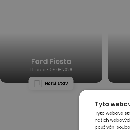
Ford Fiesta
Liberec -
05.08.2026
Horší stav
Tyto webov
Tyto webové str
našich webových
používání soubo