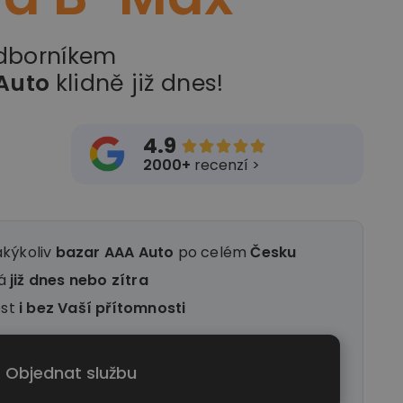
odborníkem
Auto
klidně již dnes!
4.9





2000+
recenzí >
akýkoliv
bazar AAA Auto
po celém
Česku
ná
již dnes nebo zítra
ést
i
bez Vaší přítomnosti
Objednat službu