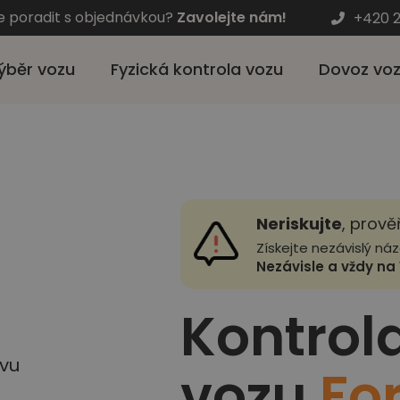
e poradit s objednávkou?
Zavolejte nám!
+420 2
ýběr vozu
Fyzická kontrola vozu
Dovoz vo
Neriskujte
, prově
Získejte nezávislý ná
Nezávisle a vždy na 
Kontrol
vu
vozu
Fo