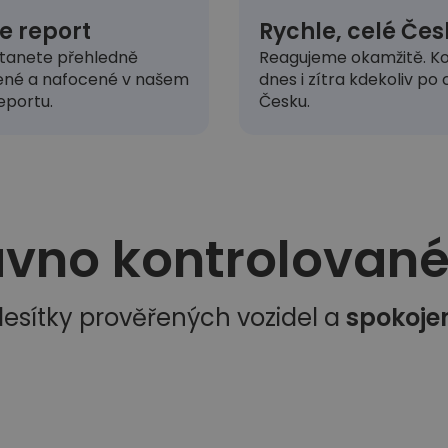
e report
Rychle, celé Čes
tanete přehledně
Reagujeme okamžitě. Ko
ené a nafocené v našem
dnes i zítra kdekoliv po
eportu.
Česku.
vno kontrolované 
esítky prověřených vozidel a
spokoje