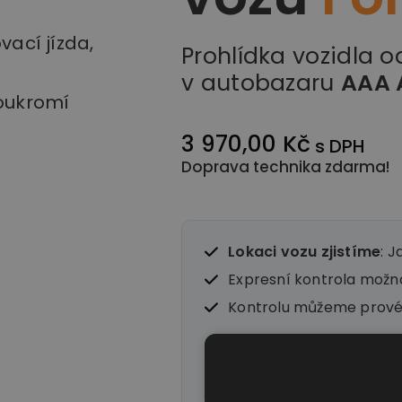
vací jízda,
Prohlídka vozidla 
v autobazaru
AAA 
soukromí
3 970,00 Kč
s DPH
Doprava technika zdarma!
Lokaci vozu zjistíme
: J
Expresní kontrola mož
Kontrolu můžeme prov