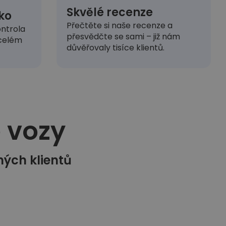
Skvělé recenze
ko
Přečtěte si naše recenze a
ntrola
přesvědčte se sami – již nám
 celém
důvěřovaly tisíce klientů.
vozy​
ných klientů