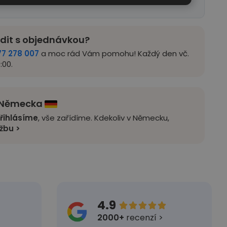
adit s objednávkou?
77 278 007
a moc rád Vám pomohu! Každý den vč.
:00.
z Německa
řihlásíme
, vše zařídíme. Kdekoliv v Německu,
užbu >
4.9





2000+
recenzí >