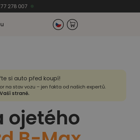
77 278 007
zu
Slovensko
Německo
řte si auto před koupí!
zor na stav vozu – jen fakta od našich expertů.
Vaší straně.
a ojetého
rd B-Max