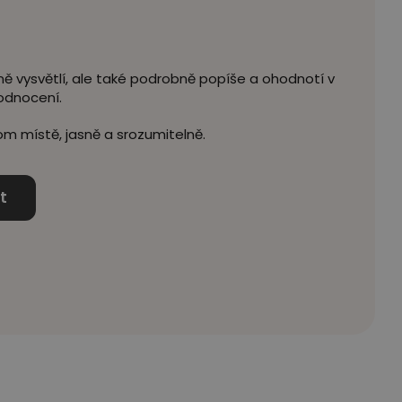
ě vysvětlí, ale také podrobně popíše a ohodnotí v
odnocení.
m místě, jasně a srozumitelně.
t