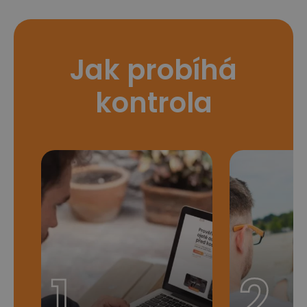
Jak probíhá
kontrola
1
2