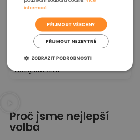
používání souborů cookie.
Více
informací
Kontrolní projížďka
PŘIJMOUT VŠECHNY
PŘIJMOUT NEZBYTNÉ
PC diagnostika
ZOBRAZIT PODROBNOSTI
Fotografie vozu
Proč jsme nejlepší
volba