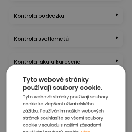
Kontrola podvozku
Kontrola světlometů
Kontrola laku a karoserie
Tyto webové stránky
Kontrola interiéru a výbavy
používají soubory cookie.
Tyto webové stránky používají soubory
cookie ke zlepšení uživatelského
Kontrola motoru a převodovky
zážitku. Používáním našich webových
stránek souhlasíte se všemi soubory
cookie v souladu s našimi zásadami
Kontrola stavu kapalin a nádrží​