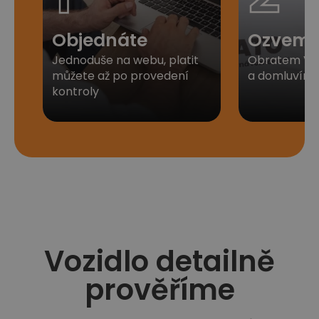
Objednáte
Ozveme
Jednoduše na webu, platit
Obratem Vá
můžete až po provedení
a domluvíme 
kontroly​
Vozidlo detailně
prověříme