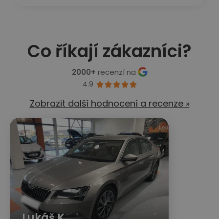
Co říkají zákazníci?
2000+
recenzí na
4.9





Zobrazit další hodnocení a recenze »
Lukáš K.