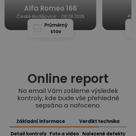
Alfa Romeo 166
České Budějovice -
08.08.2026
Pra
Průměrný
stav
Online report
Na email Vám zašleme výsledek
kontroly, kde bude vše přehledně
sepsáno a nafoceno.
Základní informace
Verdikt technika
Detail kontroly
Foto a video
Nalezené defekty