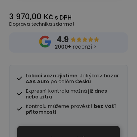
3 970,00 Kč
s DPH
Doprava technika zdarma!
4.9





2000+
recenzí >
Lokaci vozu zjistíme
: Jakýkoliv
bazar
AAA Auto
po celém
Česku
Expresní kontrola možná
již dnes
nebo zítra
Kontrolu můžeme provést
i
bez Vaší
přítomnosti