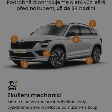
Podrobně zkontrolujeme ojetý vůz ještě
před nákupem,
už do 24 hodin!
3
7
1
6
4
5
2
Zkušení mechanici
Máme dlouholetou praxi, odhalíme vady,
vyjednáme slevu a celkově pomůžeme s koupí