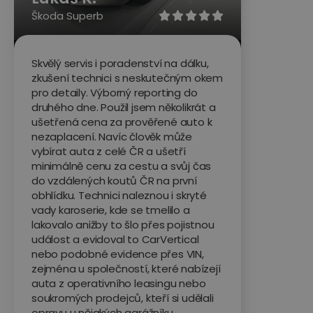
Škoda Superb





Skvělý servis i poradenství na dálku,
zkušení technici s neskutečným okem
pro detaily. Výborný reporting do
druhého dne. Použil jsem několikrát a
ušetřená cena za prověřené auto k
nezaplacení. Navíc člověk může
vybírat auta z celé ČR a ušetří
minimálně cenu za cestu a svůj čas
do vzdálených koutů ČR na první
obhlídku. Technici naleznou i skryté
vady karoserie, kde se tmelilo a
lakovalo anižby to šlo přes pojistnou
událost a evidoval to CarVertical
nebo podobné evidence přes VIN,
zejména u společností, které nabízejí
auta z operativního leasingu nebo
soukromých prodejců, kteří si udělali
opravu u nějakých garážníku.