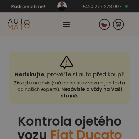
Rádi
poradíme
!
+420 277 278 007
Slovensko
Německo
Neriskujte
, prověřte si auto před koupí!
Získejte nezávislý názor na stav vozu – jen fakta
od našich expertů.
Nezávisle a vždy na Vaší
straně.
Kontrola ojetého
vozu
Fiat Ducato